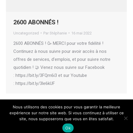
2600 ABONNÉS !
Uncategorized
Par
Stéphanie
16 mai 2022
2600 ABONNÉS ! 🥳 MERCI pour votre fidélité !
Continuez à nous suivre pour avoir accès à nos
offres de services, d’emplois, et pour suivre notre
quotidien ! 🤝 Venez nous suivre sur Facebook
: https://bit.ly/3FQm6i3 et sur Youtube
: https://bit.ly/3le6kUF
Nous utilisons des cookies pour vous garantir la meilleure
expérience sur notre site web. Si vous continuez à utiliser ce
site, nous supposerons que vous en êtes satisfait.
© 2021 MaPi Web & Marketing |
Politique de données
|
Mentions
Ok
légales