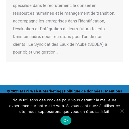
spécialisé dans le recrutement, le conseil en
ressources humaines et le management de transition,
accompagne les entreprises dans l’identification,
l’évaluation et l’intégration de leurs futurs talents.
Dans ce cadre, nous recrutons pour l’un de nos
clients : Le Syndicat des Eaux de l’Aube (SDDEA) a
pour objet une gestion…
© 2021 MaPi Web & Marketing |
Politique de données
|
Mentions
légales
Nous utilisons des cookies pour vous garantir la meilleure
expérience sur notre site web. Si vous continuez à utiliser ce
site, nous supposerons que vous en êtes satisfait.
Ok