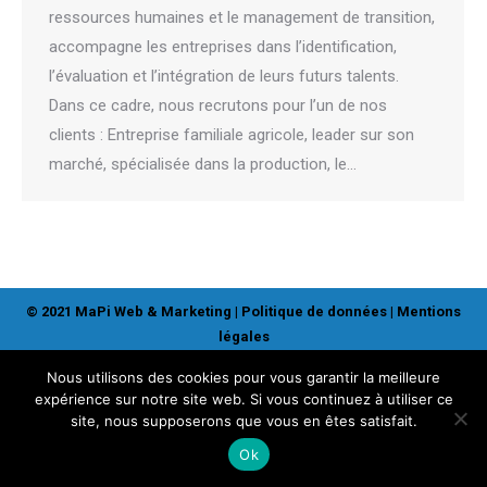
ressources humaines et le management de transition,
accompagne les entreprises dans l’identification,
l’évaluation et l’intégration de leurs futurs talents.
Dans ce cadre, nous recrutons pour l’un de nos
clients : Entreprise familiale agricole, leader sur son
marché, spécialisée dans la production, le…
© 2021 MaPi Web & Marketing |
Politique de données
|
Mentions
légales
Nous utilisons des cookies pour vous garantir la meilleure
expérience sur notre site web. Si vous continuez à utiliser ce
site, nous supposerons que vous en êtes satisfait.
Ok